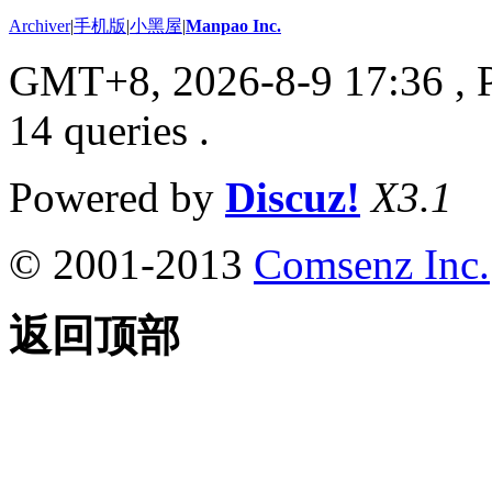
Archiver
|
手机版
|
小黑屋
|
Manpao Inc.
GMT+8, 2026-8-9 17:36
, 
14 queries .
Powered by
Discuz!
X3.1
© 2001-2013
Comsenz Inc.
返回顶部